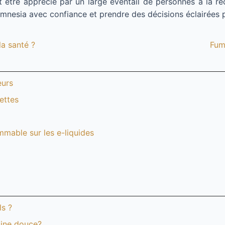
 être apprécié par un large éventail de personnes à la re
nesia avec confiance et prendre des décisions éclairées 
la santé ?
Fum
eurs
ettes
mable sur les e-liquides
ls ?
cine douce?