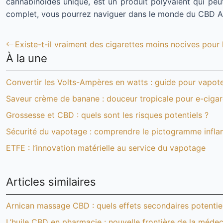
cannabinoïdes unique, est un produit polyvalent qui peut
complet, vous pourrez naviguer dans le monde du CBD Am
Existe-t-il vraiment des cigarettes moins nocives pour 
À la une
Convertir les Volts-Ampères en watts : guide pour vapot
Saveur crème de banane : douceur tropicale pour e-cigar
Grossesse et CBD : quels sont les risques potentiels ?
Sécurité du vapotage : comprendre le pictogramme inflam
ETFE : l’innovation matérielle au service du vapotage
Articles similaires
Arnican massage CBD : quels effets secondaires potentie
L’huile CBD en pharmacie : nouvelle frontière de la méde